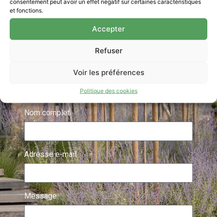
consentement peut avoir un effet négatif sur certaines caractéristiques
Contactez Les jardins d’Alister dès aujourd’hui
et fonctions.
pour discuter de votre projet. Que vous soyez en
Belgique ou dans le nord de la France, notre
Accepter
équipe est à votre disposition pour répondre à
Refuser
vos questions et vous accompagner dans la
réalisation de vos rêves
Voir les préférences
+32 496 29 69 50
info@lesjardinsdalister.com
Politique des cookies
Nom complet
Adresse e-mail
Message