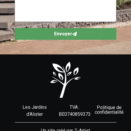
Envoyer
Les Jardins
TVA :
Politique de
confidentialité
d’Alister
BE0740859373
Un site créé par Z-Artist